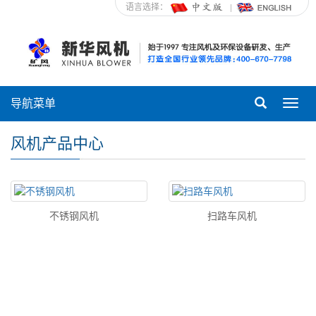
语言选择：
导航菜单
Toggl
navig
风机产品中心
不锈钢风机
扫路车风机