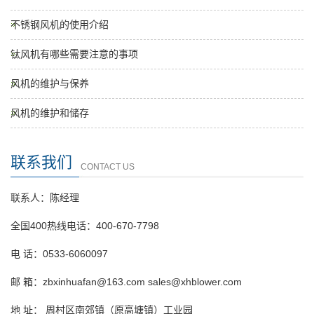
不锈钢风机的使用介绍
钛风机有哪些需要注意的事项
风机的维护与保养
风机的维护和储存
联系我们
CONTACT US
联系人：陈经理
全国400热线电话：400-670-7798
电 话：0533-6060097
邮 箱：zbxinhuafan@163.com sales@xhblower.com
地 址： 周村区南郊镇（原高塘镇）工业园