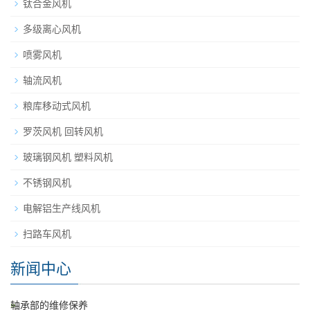
钛合金风机
多级离心风机
喷雾风机
轴流风机
粮库移动式风机
罗茨风机 回转风机
玻璃钢风机 塑料风机
不锈钢风机
电解铝生产线风机
扫路车风机
新闻中心
轴承部的维修保养