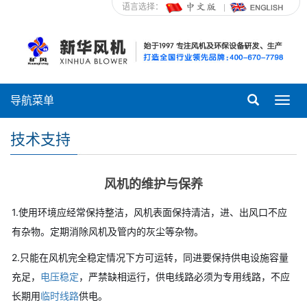
语言选择：
导航菜单
Toggl
navig
技术支持
风机的维护与保养
1.使用环境应经常保持整洁，风机表面保持清洁，进、出风口不应
有杂物。定期消除风机及管内的灰尘等杂物。
2.只能在风机完全稳定情况下方可运转，同进要保持供电设施容量
充足，
电压稳定
，严禁缺相运行，供电线路必须为专用线路，不应
长期用
临时线路
供电。