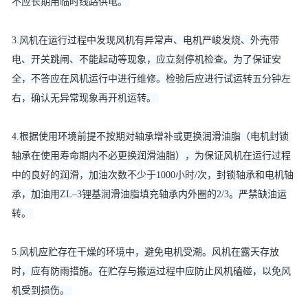
不应长期用临时线路供电。
3.风机在运行过程中发现风机有异常声、电机严峻发烧、外壳带
电、开关跳闸、不能起动等现象，应立刻停机检查。为了保证安
全，不答应在风机运行中进行维修。检验后应进行试运转五分钟左
右，确认无异常现象再开机运转。
4.根据使用环境前提不按期对轴承增补或更换润滑油脂（电机封锁
轴承在使用寿命期内不必更换润滑油脂），为保证风机在运行过程
中的良好的润滑，加油次数不少于1000小时/次，封锁轴承和电机轴
承，加油用ZL–3锂基润滑油脂填充轴承内外圈的2/3。严禁缺油运
转。
5.风机应贮存在干燥的环境中，避免电机受潮。风机在露天存放
时，应有防雨措施。在贮存与搬运过程中应防止风机磕碰，以免风
机受到损伤。