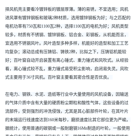
择风机壳主要看冷镀锌板的镀层厚薄。薄的易锈，不宜选用；风机
进风罩有镀锌钢板和玻璃2种材质，选用镀锌钢板为好；与之匹配的
电机功率有750瓦和1100瓦2种，选择1100瓦的电机为好；风机类型
较多，材质有不锈钢、镀锌钢板、铝合金、彩钢板，从机能而言，
宜选用不锈钢风叶。风叶造型多种多样，机能好的造型和加工工艺
均复杂；滚动总成有压铸铝、铸铁2种，比拟之下，压铸铝机能较
好；百叶窗自动开启装置有离心锤式、重力锤式和风吹式。从经验
看，离心锤式较不乱，重力锤式易受积尘影响，启闭易失灵。风吹
式主要用于36寸风机。百叶窗主要看其密合性是否优良。
在电力、钢铁、水泥、造纸等行业中大量使用的风机设备，因输送
的气体介质中含有大量的硬质粉尘颗粒和酸性气体，这些设备的过
流部件，受到强烈的冲洗侵蚀，尤其是其心脏部件叶轮，在其叶片
的末端运行线速度达到160米每秒，磨损速度比其它部位更为严峻。
据统计，使用普通的碳钢或一般耐磨钢16Mn制造的叶轮，一般使用