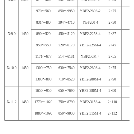
970
～
560
850
～
9950
YBF2-280S-2
2×75
4
831
～
480
394
～
4710
YBF200-4
2×30
4
№9.0
1450
890
～
520
450
～
5120
YBF2-225S-4
2×37
4
950
～
550
520
～
6170
YBF2-225M-4
2×45
4
1171
～
677
514
～
6131
YBF250M-4
2×55
4
№10.0
1450
1300
～
750
630
～
7540
YBF2-280S-4
2×75
4
1380
～
800
710
～
8520
YBF2-280M-4
2×90
4
1650
～
950
650
～
7690
YBF2-280M-4
2×90
4
№11.2
1450
1770
～
1020
750
～
8790
YBF2-315S-4
2×110
4
1880
～
1090
850
～
9930
YBF2-315M-4
2×132
4