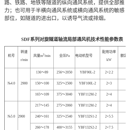
路、铁路、地铁等隧道的纵向通风系统，提供全部推
力；也可用于半横向通风系统或横向通风系统的敏感
部位，如隧道的进出口，以诱导气流或排烟。
SDF
系列对旋隧道轴流局部通风机技术性能参数表
转速
配用功率
3
机号
风量
m
/min
全压
Pa
电动机型号
额定
r/min
kW
136
～
89
256
～
2050
YBF90L-2
2×2.2
4
№4.0
2900
150
～
100
325
～
2500
YBF100L-2
2×3
4
165
～
109
375
～
3040
YBF112M-2
2×4
4
217
～
145
275
～
2060
YBF112M-2
2×4
4
№5.0
2900
240
～
161
325
～
2540
YBF132S1-2
2×5.5
4
266
～
178
400
～
3155
YBF132S2-2
2×7.5
4