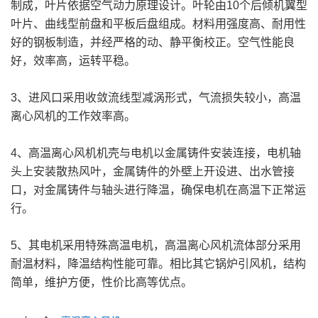
制成，叶片依据空气动力原理设计。叶轮由10个后倾机翼型
叶片、曲线型前盘和平板后盘组成。材料用强度高、耐用性
好的钢板制造，并经严格的动、静平衡校正。空气性能良
好，效率高，运转平稳。
3、进风口采用收敛流线型减涡形式，气流损失较小，高温
离心风机的工作效率高。
4、高温离心风机机壳与电机以金属铸件安装连接，电机轴
头上安装散热风叶，金属铸件的外壁上开设进、出水管接
口，对金属铸件与轴头进行降温，确保电机在高温下正常运
行。
5、其电机采用特殊高温电机，高温离心风机流体部分采用
耐温材料，降温结构性能可靠。相比其它锅炉引风机，结构
简单，维护方便，性价比高等优点。