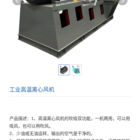
工业高温离心风机
产品描述：1、高温离心风机的吹吸双功能，一机两用，可以用
吸风，也可以用吹风。
2、少油或无油运转，输出的空气是干净的。