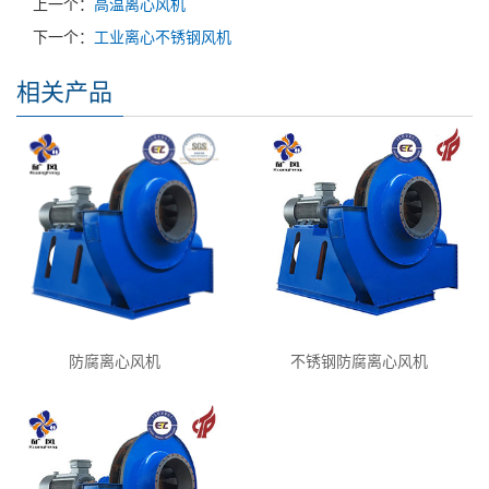
上一个：
高温离心风机
下一个：
工业离心不锈钢风机
相关产品
防腐离心风机
不锈钢防腐离心风机