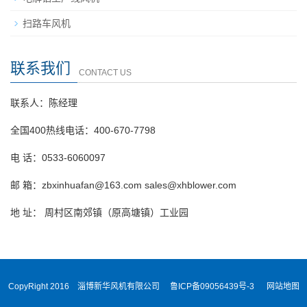
扫路车风机
联系我们
CONTACT US
联系人：陈经理
全国400热线电话：400-670-7798
电 话：0533-6060097
邮 箱：zbxinhuafan@163.com sales@xhblower.com
地 址： 周村区南郊镇（原高塘镇）工业园
CopyRight 2016 淄博新华风机有限公司
鲁ICP备09056439号-3
网站地图