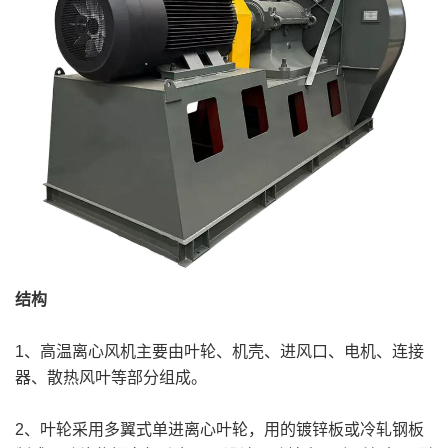
结构
1、高温离心风机主要由叶轮、机壳、进风口、电机、连接
器、散热风叶等部分组成。
2、叶轮采用多翼式单进离心叶轮，用的镀锌板或冷轧钢板