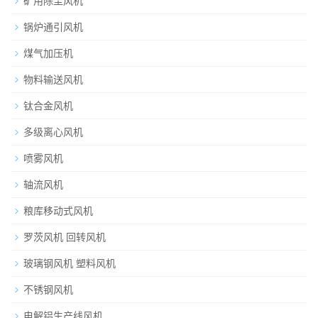
矿用除尘风机
锅炉通引风机
煤气加压机
物料输送风机
钛合金风机
多级离心风机
喷雾风机
轴流风机
粮库移动式风机
罗茨风机 回转风机
玻璃钢风机 塑料风机
不锈钢风机
电解铝生产线风机