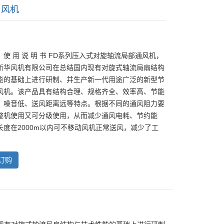
用风机
使 用 说 明 书 FD系列压入式对旋轴流局部通风机，
新华风机有限公司在总结国内现有对旋式轴流局扇结构
能的基础上进行研制、并生产新一代用途广泛的新型节
风机。该产品具有结构合理、规格齐全、效率高、节能
、噪音低、送风距离远等特点。根据不同的通风阻力要
整机使用又可分级使用，从而减少通风电耗、节约能
长度在2000m以内可不移动风机正常送风，减少了工
订购