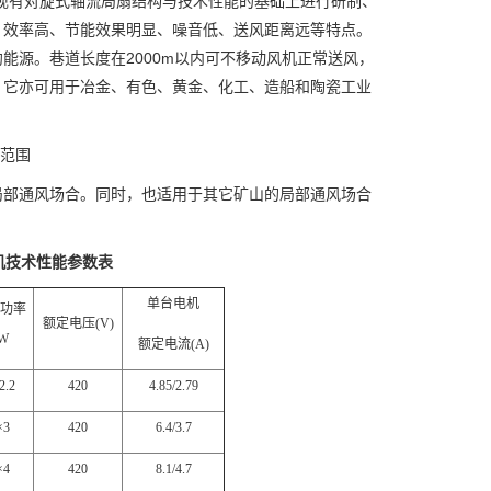
现有对旋式轴流局扇结构与技术性能的基础上进行研制、
、效率高、节能效果明显、噪音低、送风距离远等特点。
约能源。巷道长度在
2000m
以内可不移动风机正常送风，
，它亦可用于冶金、有色、黄金、化工、造船和陶瓷工业
范围
局部通风场合。同时，也适用于其它矿山的局部通风场合
机技术性能参数表
单台电机
功率
额定电压
(V)
W
额定电流
(A)
2.2
420
4.85/2.79
×3
420
6.4/3.7
×4
420
8.1/4.7