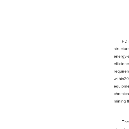
FD s
structur
energy-s
efficien
requirem
within20
equipmen
chemical
mining f
The 