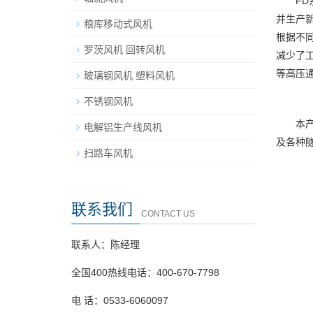
F
并生产
粮库移动式风机
根据不
罗茨风机 回转风机
减少了
等高压
玻璃钢风机 塑料风机
不锈钢风机
本
电解铝生产线风机
及各种
扫路车风机
联系我们
CONTACT US
联系人：陈经理
全国400热线电话：400-670-7798
电 话：0533-6060097