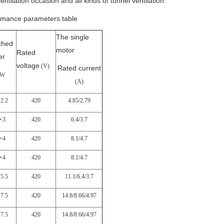
ntilation occasion and all kinds of tunnel ventilation.
formance parameters table
The single
ched
motor
Rated
er
voltage
(V)
Rated current
kW
(A)
2.2
420
4.85/2.79
×3
420
6.4/3.7
×4
420
8.1/4.7
×4
420
8.1/4.7
5.5
420
11.1/6.4/3.7
7.5
420
14.8/8.66/4.97
7.5
420
14.8/8.66/4.97