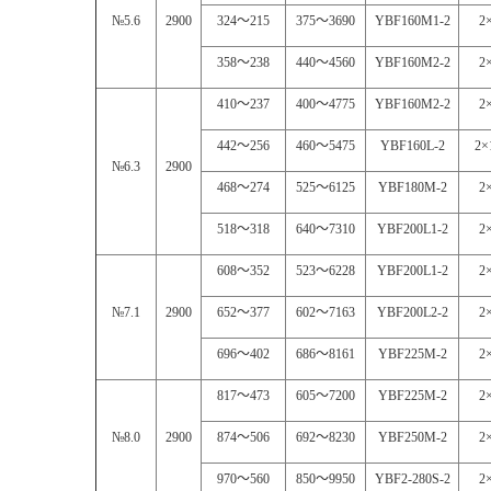
№5.6
2900
324
～
215
375
～
3690
YBF160M1-2
2
358
～
238
440
～
4560
YBF160M2-2
2
410
～
237
400
～
4775
YBF160M2-2
2
442
～
256
460
～
5475
YBF160L-2
2×
№6.3
2900
468
～
274
525
～
6125
YBF180M-2
2
518
～
318
640
～
7310
YBF200L1-2
2
608
～
352
523
～
6228
YBF200L1-2
2
№7.1
2900
652
～
377
602
～
7163
YBF200L2-2
2
696
～
402
686
～
8161
YBF225M-2
2
817
～
473
605
～
7200
YBF225M-2
2
№8.0
2900
874
～
506
692
～
8230
YBF250M-2
2
970
～
560
850
～
9950
YBF2-280S-2
2