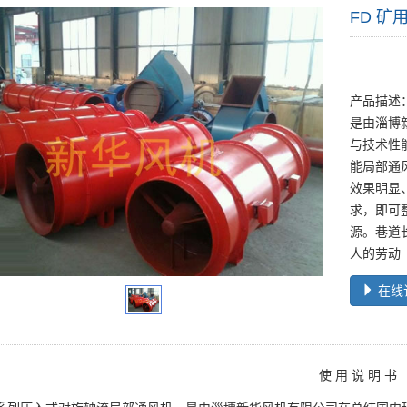
FD 矿
产品描述：
是由淄博
与技术性
能局部通
效果明显
求，即可
源。巷道
人的劳动
在线
使 用 说 明 书