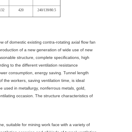
132
420
240/139/80.5
ew of domestic existing contra-rotating axial flow fan
production of a new generation of wide use of new
sonable structure, complete specifications, high
ding to the different ventilation resistance
power consumption, energy saving. Tunnel length
 the workers, saving ventilation time, is ideal
be used in metallurgy, nonferrous metals, gold,
tilating occasion. The structure characteristics of
, suitable for mining work face with a variety of