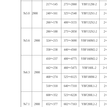
217
～
145
275
～
2060
YBF112M-2
2
№5.0
2900
240
～
161
325
～
2540
YBF132S1-2
2×
266
～
178
400
～
3155
YBF132S2-2
2×
286
～
188
275
～
2850
YBF132S2-2
2×
№5.6
2900
324
～
215
375
～
3690
YBF160M1-2
2×
358
～
238
440
～
4560
YBF160M2-2
2×
410
～
237
400
～
4775
YBF160M2-2
2×
442
～
256
460
～
5475
YBF160L-2
2×1
№6.3
2900
468
～
274
525
～
6125
YBF180M-2
2×
518
～
318
640
～
7310
YBF200L1-2
2×
608
～
352
523
～
6228
YBF200L1-2
2×
№7.1
2900
652
～
377
602
～
7163
YBF200L2-2
2×