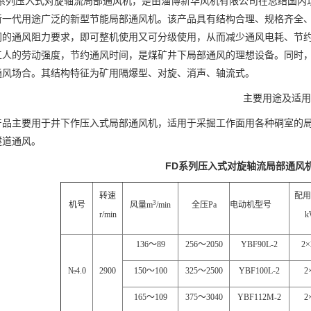
D系列压入式对旋轴流局部通风机，是由淄博新华风机有限公司在总结国内
新一代用途广泛的新型节能局部通风机。该产品具有结构合理、规格齐全
同的通风阻力要求，即可整机使用又可分级使用，从而减少通风电耗、节
工人的劳动强度，节约通风时间，是煤矿井下局部通风的理想设备。同时
通风场合。其结构特征为矿用隔爆型、对旋、消声、轴流式。
主要用途及适用
产品主要用于井下作压入式局部通风机，适用于采掘工作面用各种硐室的
隧道通风。
FD
系列压入式对旋轴流局部通风
转速
配用
3
机号
风量
m
/min
全压
Pa
电动机型号
r/min
k
136
～
89
256
～
2050
YBF90L-2
2×
№4.0
2900
150
～
100
325
～
2500
YBF100L-2
2
165
～
109
375
～
3040
YBF112M-2
2