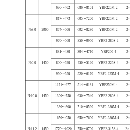
696
～
402
686
～
8161
YBF225M-2
2×
817
～
473
605
～
7200
YBF225M-2
2×
№8.0
2900
874
～
506
692
～
8230
YBF250M-2
2×
970
～
560
850
～
9950
YBF2-280S-2
2×
831
～
480
394
～
4710
YBF200-4
2×
№9.0
1450
890
～
520
450
～
5120
YBF2-225S-4
2×
950
～
550
520
～
6170
YBF2-225M-4
2×
1171
～
677
514
～
6131
YBF250M-4
2×
№10.0
1450
1300
～
750
630
～
7540
YBF2-280S-4
2×
1380
～
800
710
～
8520
YBF2-280M-4
2×
1650
～
950
650
～
7690
YBF2-280M-4
2×
№11.2
1450
1770
～
1020
750
～
8790
YBF2-315S-4
2×