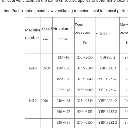
of local ventilation. At the same time, also applies to other mine local ve
eries Push-rotating axial flow ventilating machine local technical per
Total
Mat
Air volume
SPEED
Machine
pressure
pow
MODEL
number
3
r/min
m
/min
Pa
136
～
89
256
～
2050
YBF90L-2
2×
№4.0
2900
150
～
100
325
～
2500
YBF100L-2
2
165
～
109
375
～
3040
YBF112M-2
2
217
～
145
275
～
2060
YBF112M-2
2
№5.0
2900
240
～
161
325
～
2540
YBF132S1-2
2×
266
～
178
400
～
3155
YBF132S2-2
2×
286
～
188
275
～
2850
YBF132S2-2
2×