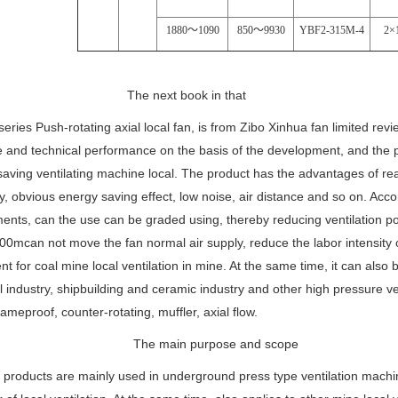
1880
～
1090
850
～
9930
YBF2-315M-4
2×
The next book in that
eries Push-rotating axial local fan, is from Zibo Xinhua fan limited revi
e and technical performance on the basis of the development, and the 
aving ventilating machine local. The product has the advantages of rea
cy, obvious energy saving effect, low noise, air distance and so on. Accor
ents, can the use can be graded using, thereby reducing ventilation 
00mcan not move the fan normal air supply, reduce the labor intensity of
t for coal mine local ventilation in mine. At the same time, it can also 
 industry, shipbuilding and ceramic industry and other high pressure ven
lameproof, counter-rotating, muffler, axial flow.
The main purpose and scope
products are mainly used in underground press type ventilation machine