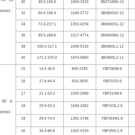
30
49.5-156.0
1054-3315
JBO710M1-12
r/min）
32
60.0-189.4
1199-3772
JBO800S2-12
34
72.0-227.1
1353-4258
JBO900S1-12
36
85.5-269.6
1517-4774
JBO900M1-12
38
100.5-317.1
1690-5319
JBO900L1-12
40
171.2-370.0
1873-5893
JBO900L2-12
15
14.5-36.6
805-2335
YBF280M-6
16
17.6-44.4
916-2656
YBF315S-6
17
21.1-53.3
1035-2999
YBF315M-6
（B）-6
18
25.0-63.3
1160-3362
YBF315L2-6
r/min）
19
29.4-74.4
1292-3746
YBF355M1-6
20
34.3-86.8
1432-4150
YBF355L1-6