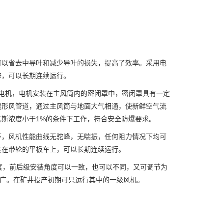
可以省去中导叶和减少导叶的损失，提高了效率。采用电
修，可以长期连续运行。
爆型电机，电机安装在主风筒内的密闭罩中，密闭罩具有一定
线形风管道，通过主风筒与地面大气相通，使新鲜空气流
斯浓度小于1%的条件下工作，符合安全防爆要求。
环，风机性能曲线无驼峰，无喘振，任何阻力情况下均可
装在带轮的平板车上，可以长期连续运行。
工作角度，前后级安装角度可以一致，也可以不同，又可调节为
宽广。在矿井投产初期可只运行其中的一级风机。