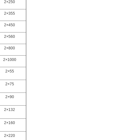
2×250
2×355
2×450
2×560
2×800
2×1000
2×55
2×75
2×90
2×132
2×160
2×220