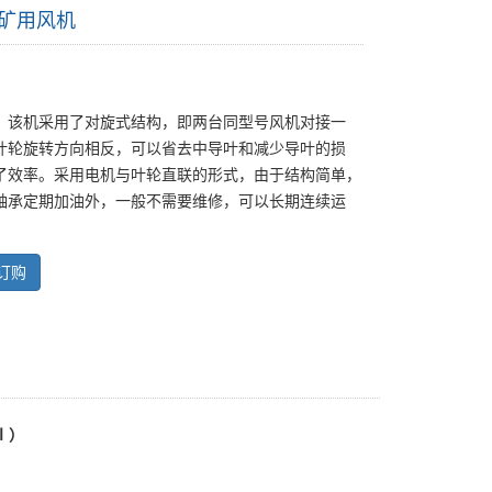
Z矿用风机
：该机采用了对旋式结构，即两台同型号风机对接一
叶轮旋转方向相反，可以省去中导叶和减少导叶的损
了效率。采用电机与叶轮直联的形式，由于结构简单，
轴承定期加油外，一般不需要维修，可以长期连续运
订购
Ⅰ）