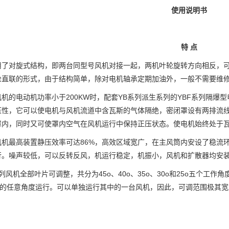
使用说明书
特 点
用了对旋式结构，即两台同型号风机对接一起，两机叶轮旋转方向相反，
轮直联的形式，由于结构简单，除对电机轴承定期加油外，一般不需要维
机的电动机功率小于200KW时，配套YB系列派生系列的YBF系列隔
压性，它可以使电机与风机流道中含瓦斯的气体隔绝，密闭罩设有两排流
罩内，同时又可使罩内空气在风机运行中保持正压状态。使电机始终处于瓦
风机最高装置静压效率可达86%，高效区域宽广，在主风筒内安设了稳流
行。噪声较低，可以反转反风，机运行稳定，机振小，风机和扩散器均安
列风机全部叶片可调整，共分为45o、40o、35o、30o和25o五个
以下的任意角度运行。可以单独运行其中的一台风机，因此，可调范围极其