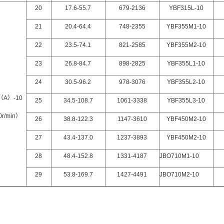
20
17.6-55.7
679-2136
YBF315L-10
21
20.4-64.4
748-2355
YBF355M1-10
22
23.5-74.1
821-2585
YBF355M2-10
23
26.8-84.7
898-2825
YBF355L1-10
24
30.5-96.2
978-3076
YBF355L2-10
（A）-10
25
34.5-108.7
1061-3338
YBF355L3-10
r/min）
26
38.8-122.3
1147-3610
YBF450M2-10
27
43.4-137.0
1237-3893
YBF450M2-10
28
48.4-152.8
1331-4187
JBO710M1-10
29
53.8-169.7
1427-4491
JBO710M2-10