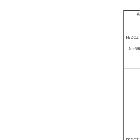
系
FBDCZ
（n=590
FBDCZ