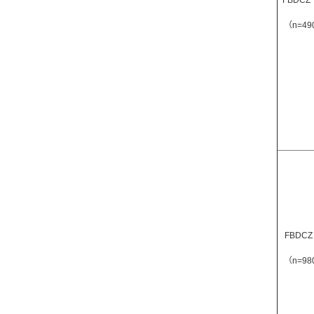
（n=490
FBDCZ
（n=980