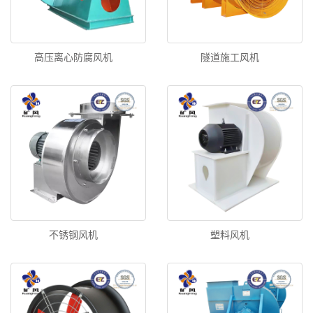
高压离心防腐风机
隧道施工风机
不锈钢风机
塑料风机