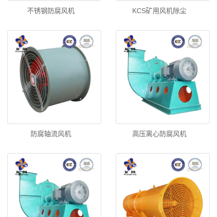
不锈钢防腐风机
KCS矿用风机除尘
防腐轴流风机
高压离心防腐风机